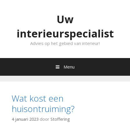
Ga
door
Uw
naar
content
interieurspecialist
Advies op het gebied van interieur!
Menu
Wat kost een
huisontruiming?
4 januari 2023
door
Stoffering